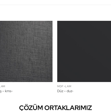
LAM
MDF-LAM
ş – kms-
Düz – duz-
ÇÖZÜM ORTAKLARIMIZ