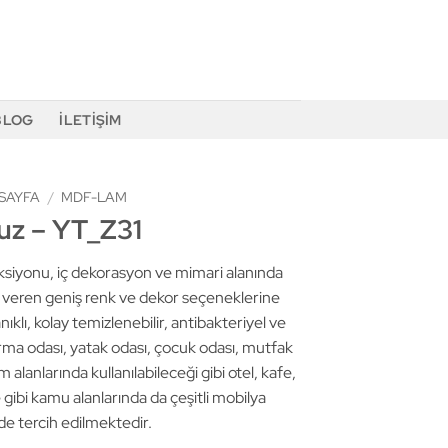
BLOG
İLETIŞIM
SAYFA
/
MDF-LAM
uz – YT_Z31
yonu, iç dekorasyon ve mimari alanında
m veren geniş renk ve dekor seçeneklerine
nıklı, kolay temizlenebilir, antibakteriyel ve
urma odası, yatak odası, çocuk odası, mutfak
 alanlarında kullanılabileceği gibi otel, kafe,
gibi kamu alanlarında da çeşitli mobilya
de tercih edilmektedir.