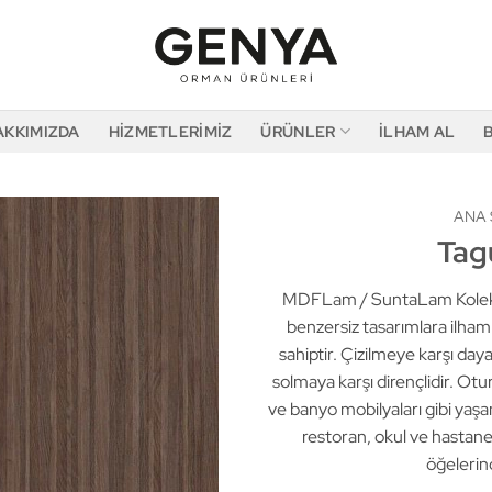
AKKIMIZDA
HIZMETLERIMIZ
ÜRÜNLER
İLHAM AL
ANA 
Tag
MDFLam / SuntaLam Koleksi
benzersiz tasarımlara ilha
sahiptir. Çizilmeye karşı daya
solmaya karşı dirençlidir. Ot
ve banyo mobilyaları gibi yaşam
restoran, okul ve hastane 
öğelerin