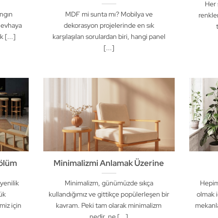
Her 
ngın
MDF mi sunta mı? Mobilya ve
renkle
 levhaya
dekorasyon projelerinde en sık
 [...]
karşılaşılan sorulardan biri, hangi panel
[...]
Bölüm
Minimalizmi Anlamak Üzerine
 yenilik
Minimalizm, günümüzde sıkça
Hepim
ük
kullandığımız ve gittikçe popülerleşen bir
olmak i
miz için
kavram. Peki tam olarak minimalizm
mekanla
nedir, ne [...]