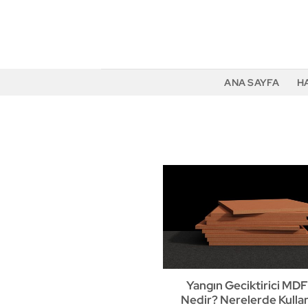
İçeriğe
atla
ANA SAYFA
H
Yangın Geciktirici MD
Nedir? Nerelerde Kullan