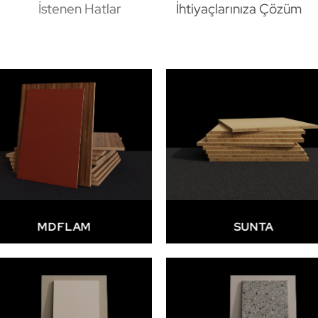
İstenen Hatlar
İhtiyaçlarınıza Çözüm
MDFLAM
SUNTA