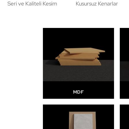
Seri ve Kaliteli Kesim
Kusursuz Kenarlar
MDF