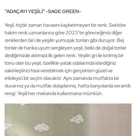
“ADAÇAYI YEŞİLİ” -SAGE GREEN-
Yeşil, hiçbir zaman havasını kaybetmeyen bir renk. Sektöre
hakim renk uzmanlarına göre 2023’te göreceğimiz diğer
renklerden biri de yeşilin yumuşak tonları gibi duruyor. Bej
tonları ile harika uyum sergileyen yeşil, belki de doğal tonlar
dediğimizde aklımıza ilk gelen renk. Yeşilin gri ile kırılmış bir
tonu olan bu yeşil, özellikle yatak odalarında istediğiniz
sakinleştirici hissi verebilmek için gerçekten güzel ve
etkileyici bir seçim olacaktır. Aynı zamanda mutfakta bir
duvarınız ya da mutfak dolaplarınız, hatta banyolarda seramik
rengi. Yeşili her mekanda kullanmanız mümkün.