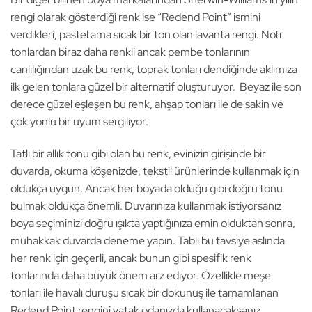
rengi olarak gösterdiği renk ise “Redend Point” ismini
verdikleri, pastel ama sıcak bir ton olan lavanta rengi. Nötr
tonlardan biraz daha renkli ancak pembe tonlarının
canlılığından uzak bu renk, toprak tonları dendiğinde aklımıza
ilk gelen tonlara güzel bir alternatif oluşturuyor. Beyaz ile son
derece güzel eşleşen bu renk, ahşap tonları ile de sakin ve
çok yönlü bir uyum sergiliyor.
Tatlı bir allık tonu gibi olan bu renk, evinizin girişinde bir
duvarda, okuma köşenizde, tekstil ürünlerinde kullanmak için
oldukça uygun. Ancak her boyada olduğu gibi doğru tonu
bulmak oldukça önemli. Duvarınıza kullanmak istiyorsanız
boya seçiminizi doğru ışıkta yaptığınıza emin olduktan sonra,
muhakkak duvarda deneme yapın. Tabii bu tavsiye aslında
her renk için geçerli, ancak bunun gibi spesifik renk
tonlarında daha büyük önem arz ediyor. Özellikle meşe
tonları ile havalı duruşu sıcak bir dokunuş ile tamamlanan
Redend Point rengini yatak odanızda kullanacaksanız