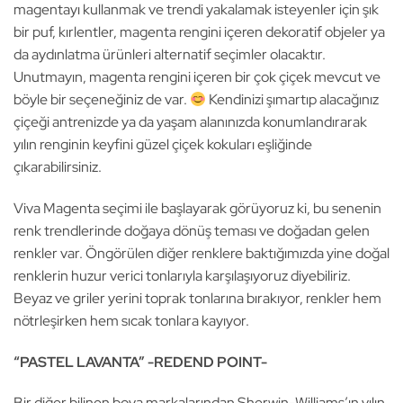
magentayı kullanmak ve trendi yakalamak isteyenler için şık
bir puf, kırlentler, magenta rengini içeren dekoratif objeler ya
da aydınlatma ürünleri alternatif seçimler olacaktır.
Unutmayın, magenta rengini içeren bir çok çiçek mevcut ve
böyle bir seçeneğiniz de var.
Kendinizi şımartıp alacağınız
çiçeği antrenizde ya da yaşam alanınızda konumlandırarak
yılın renginin keyfini güzel çiçek kokuları eşliğinde
çıkarabilirsiniz.
Viva Magenta seçimi ile başlayarak görüyoruz ki, bu senenin
renk trendlerinde doğaya dönüş teması ve doğadan gelen
renkler var. Öngörülen diğer renklere baktığımızda yine doğal
renklerin huzur verici tonlarıyla karşılaşıyoruz diyebiliriz.
Beyaz ve griler yerini toprak tonlarına bırakıyor, renkler hem
nötrleşirken hem sıcak tonlara kayıyor.
“PASTEL LAVANTA” -REDEND POINT-
Bir diğer bilinen boya markalarından Sherwin-Williams’ın yılın