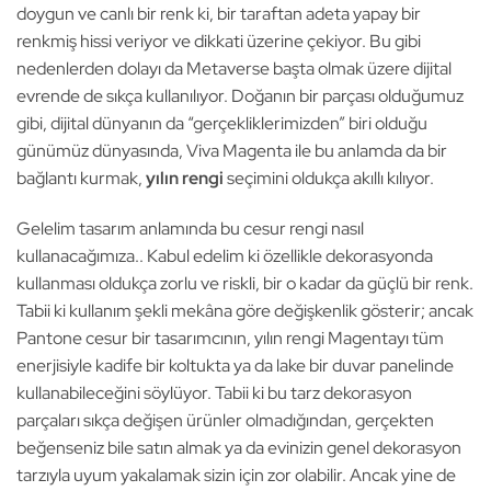
doygun ve canlı bir renk ki, bir taraftan adeta yapay bir
renkmiş hissi veriyor ve dikkati üzerine çekiyor. Bu gibi
nedenlerden dolayı da Metaverse başta olmak üzere dijital
evrende de sıkça kullanılıyor. Doğanın bir parçası olduğumuz
gibi, dijital dünyanın da “gerçekliklerimizden” biri olduğu
günümüz dünyasında, Viva Magenta ile bu anlamda da bir
bağlantı kurmak,
yılın rengi
seçimini oldukça akıllı kılıyor.
Gelelim tasarım anlamında bu cesur rengi nasıl
kullanacağımıza.. Kabul edelim ki özellikle dekorasyonda
kullanması oldukça zorlu ve riskli, bir o kadar da güçlü bir renk.
Tabii ki kullanım şekli mekâna göre değişkenlik gösterir; ancak
Pantone cesur bir tasarımcının, yılın rengi Magentayı tüm
enerjisiyle kadife bir koltukta ya da lake bir duvar panelinde
kullanabileceğini söylüyor. Tabii ki bu tarz dekorasyon
parçaları sıkça değişen ürünler olmadığından, gerçekten
beğenseniz bile satın almak ya da evinizin genel dekorasyon
tarzıyla uyum yakalamak sizin için zor olabilir. Ancak yine de