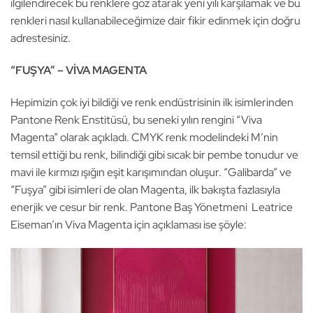
ilgilendirecek bu renklere göz atarak yeni yılı karşılamak ve bu
renkleri nasıl kullanabileceğimize dair fikir edinmek için doğru
adrestesiniz.
“FUŞYA” – VİVA MAGENTA
Hepimizin çok iyi bildiği ve renk endüstrisinin ilk isimlerinden
Pantone Renk Enstitüsü, bu seneki yılın rengini “Viva
Magenta” olarak açıkladı. CMYK renk modelindeki M’nin
temsil ettiği bu renk, bilindiği gibi sıcak bir pembe tonudur ve
mavi ile kırmızı ışığın eşit karışımından oluşur. “Galibarda” ve
“Fuşya” gibi isimleri de olan Magenta, ilk bakışta fazlasıyla
enerjik ve cesur bir renk. Pantone Baş Yönetmeni Leatrice
Eiseman’ın Viva Magenta için açıklaması ise şöyle: