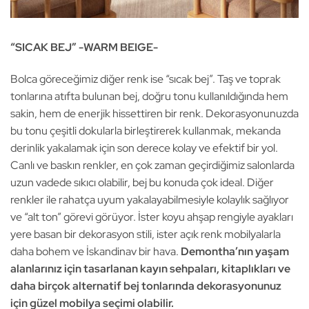
“SICAK BEJ” -WARM BEIGE-
Bolca göreceğimiz diğer renk ise “sıcak bej”. Taş ve toprak
tonlarına atıfta bulunan bej, doğru tonu kullanıldığında hem
sakin, hem de enerjik hissettiren bir renk. Dekorasyonunuzda
bu tonu çeşitli dokularla birleştirerek kullanmak, mekanda
derinlik yakalamak için son derece kolay ve efektif bir yol.
Canlı ve baskın renkler, en çok zaman geçirdiğimiz salonlarda
uzun vadede sıkıcı olabilir, bej bu konuda çok ideal. Diğer
renkler ile rahatça uyum yakalayabilmesiyle kolaylık sağlıyor
ve “alt ton” görevi görüyor. İster koyu ahşap rengiyle ayakları
yere basan bir dekorasyon stili, ister açık renk mobilyalarla
daha bohem ve İskandinav bir hava.
Demontha’nın yaşam
alanlarınız için tasarlanan kayın sehpaları, kitaplıkları ve
daha birçok alternatif bej tonlarında dekorasyonunuz
için güzel mobilya seçimi olabilir.