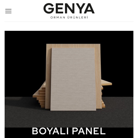
İçeriğe
atla
BOYALI PANEL