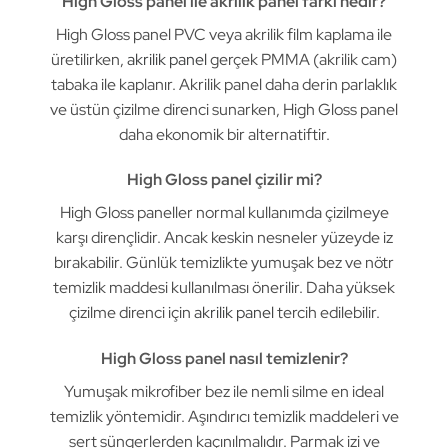
High Gloss panel ile akrilik panel farkı nedir?
High Gloss panel PVC veya akrilik film kaplama ile
üretilirken,
akrilik panel
gerçek PMMA (akrilik cam)
tabaka ile kaplanır. Akrilik panel daha derin parlaklık
ve üstün çizilme direnci sunarken, High Gloss panel
daha ekonomik bir alternatiftir.
High Gloss panel çizilir mi?
High Gloss paneller normal kullanımda çizilmeye
karşı dirençlidir. Ancak keskin nesneler yüzeyde iz
bırakabilir. Günlük temizlikte yumuşak bez ve nötr
temizlik maddesi kullanılması önerilir. Daha yüksek
çizilme direnci için
akrilik panel
tercih edilebilir.
High Gloss panel nasıl temizlenir?
Yumuşak mikrofiber bez ile nemli silme en ideal
temizlik yöntemidir. Aşındırıcı temizlik maddeleri ve
sert süngerlerden kaçınılmalıdır. Parmak izi ve