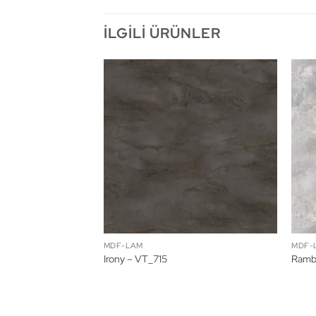
İLGILI ÜRÜNLER
MDF-LAM
MDF-
Irony – VT_715
Ramb