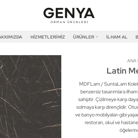
AKKIMIZDA
HIZMETLERIMIZ
ÜRÜNLER
İLHAM AL
ANA 
Latin M
MDFLam / SuntaLam Koleksi
benzersiz tasarımlara ilha
sahiptir. Çizilmeye karşı daya
solmaya karşı dirençlidir. Ot
ve banyo mobilyaları gibi yaşam
restoran, okul ve hastane 
öğelerin