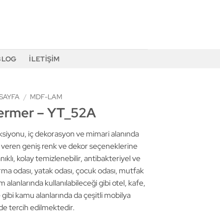
BLOG
İLETIŞIM
SAYFA
/
MDF-LAM
ermer – YT_52A
yonu, iç dekorasyon ve mimari alanında
m veren geniş renk ve dekor seçeneklerine
nıklı, kolay temizlenebilir, antibakteriyel ve
urma odası, yatak odası, çocuk odası, mutfak
 alanlarında kullanılabileceği gibi otel, kafe,
gibi kamu alanlarında da çeşitli mobilya
de tercih edilmektedir.