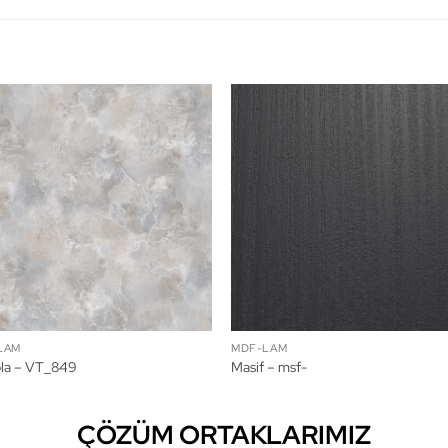
LAM
MDF-LAM
la – VT_849
Masif – msf-
ÇÖZÜM ORTAKLARIMIZ