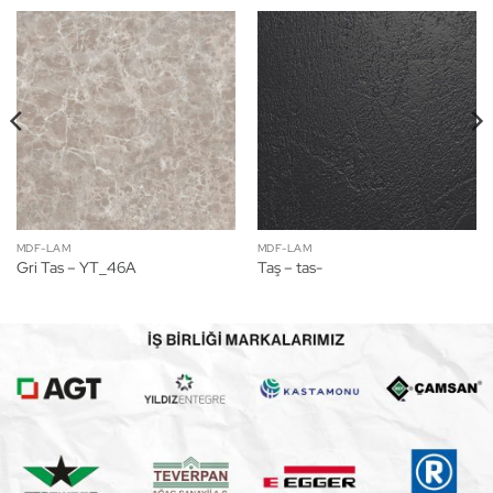
MDF-LAM
MDF-LAM
Gri Tas – YT_46A
Taş – tas-