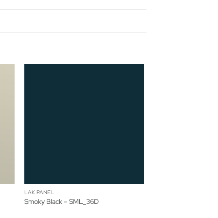
LAK PANEL
Smoky Black – SML_36D