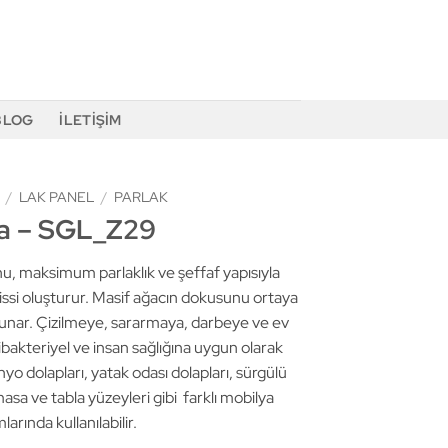
BLOG
İLETIŞIM
/
LAK PANEL
/
PARLAK
a – SGL_Z29
u, maksimum parlaklık ve şeffaf yapısıyla
hissi oluşturur. Masif ağacın dokusunu ortaya
sunar. Çizilmeye, sararmaya, darbeye ve ev
tibakteriyel ve insan sağlığına uygun olarak
yo dolapları, yatak odası dolapları, sürgülü
masa ve tabla yüzeyleri gibi farklı mobilya
larında kullanılabilir.