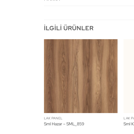
İLGILI ÜRÜNLER
LAK PANEL
LAK P
_823
Sml Hazar – SML_859
Sml K