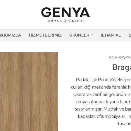
AKKIMIZDA
HIZMETLERIMIZ
ÜRÜNLER
İLHAM AL
ANA SAYFA
Brag
Parlak Lak Panel Koleksiyon
kullanıldığı mekanda ferahlık 
çıkararak zarif bir görünüm 
kimyasallarına dayanıklı, an
tasarlanmıştır. Mutfak ve ban
kapaklar, ofis mobilyaları, 
tasarım