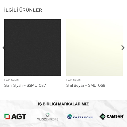
İLGILI ÜRÜNLER
LAK PANEL
LAK PANEL
Ssml Siyah – SSML_037
Sml Beyaz – SML_068