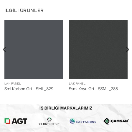
İLGILI ÜRÜNLER
LAK PANEL
LAK PANEL
Sml Karbon Gri – SML_829
Ssml Koyu Gri – SSML_285