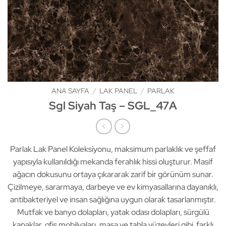
ANA SAYFA
/
LAK PANEL
/
PARLAK
Sgl Siyah Taş – SGL_47A
Parlak Lak Panel Koleksiyonu, maksimum parlaklık ve şeffaf
yapısıyla kullanıldığı mekanda ferahlık hissi oluşturur. Masif
ağacın dokusunu ortaya çıkararak zarif bir görünüm sunar.
Çizilmeye, sararmaya, darbeye ve ev kimyasallarına dayanıklı,
antibakteriyel ve insan sağlığına uygun olarak tasarlanmıştır.
Mutfak ve banyo dolapları, yatak odası dolapları, sürgülü
kapaklar, ofis mobilyaları, masa ve tabla yüzeyleri gibi farklı