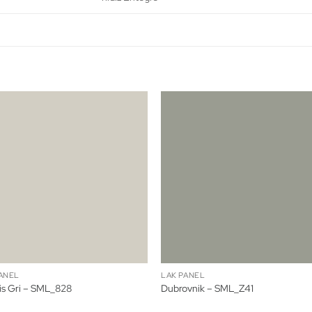
ANEL
LAK PANEL
is Gri – SML_828
Dubrovnik – SML_Z41