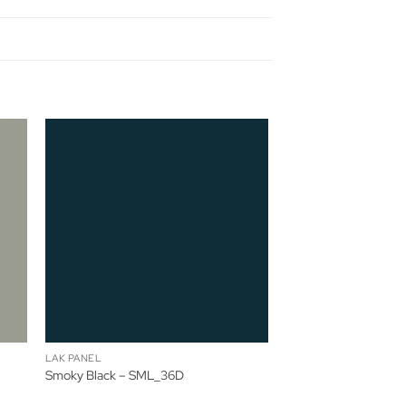
LAK PANEL
Smoky Black – SML_36D