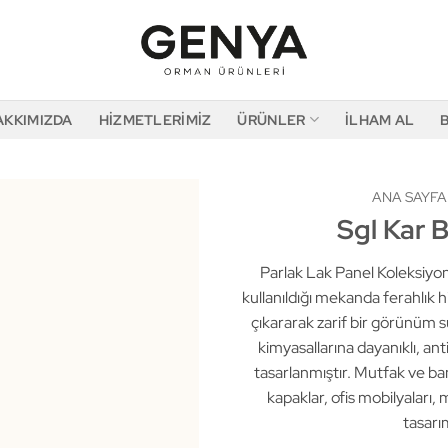
AKKIMIZDA
HIZMETLERIMIZ
ÜRÜNLER
İLHAM AL
ANA SAYFA
Sgl Kar 
Parlak Lak Panel Koleksiyon
kullanıldığı mekanda ferahlık 
çıkararak zarif bir görünüm 
kimyasallarına dayanıklı, an
tasarlanmıştır. Mutfak ve ban
kapaklar, ofis mobilyaları, 
tasarım