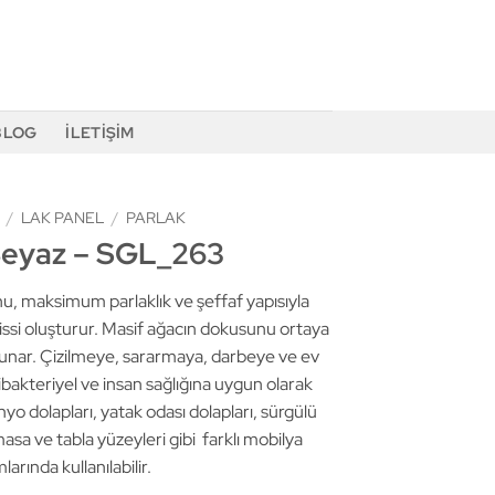
BLOG
İLETIŞIM
/
LAK PANEL
/
PARLAK
Beyaz – SGL_263
u, maksimum parlaklık ve şeffaf yapısıyla
hissi oluşturur. Masif ağacın dokusunu ortaya
sunar. Çizilmeye, sararmaya, darbeye ve ev
tibakteriyel ve insan sağlığına uygun olarak
yo dolapları, yatak odası dolapları, sürgülü
masa ve tabla yüzeyleri gibi farklı mobilya
larında kullanılabilir.