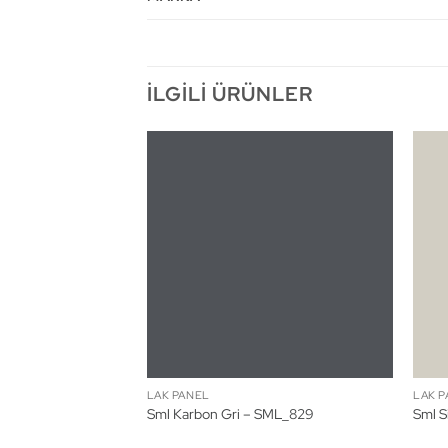
İLGILI ÜRÜNLER
LAK PANEL
LAK P
_98A
Sml Karbon Gri – SML_829
Sml S