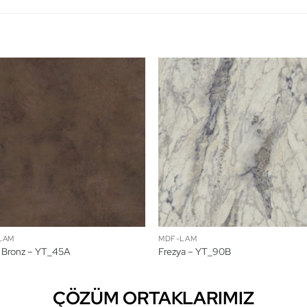
LAM
MDF-LAM
 Bronz – YT_45A
Frezya – YT_90B
ÇÖZÜM ORTAKLARIMIZ