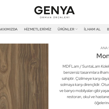
AKKIMIZDA
HIZMETLERIMIZ
ÜRÜNLER
İLHAM AL
ANA 
Mon
MDFLam / SuntaLam Koleksi
benzersiz tasarımlara ilha
sahiptir. Çizilmeye karşı daya
solmaya karşı dirençlidir. Ot
ve banyo mobilyaları gibi yaşam
restoran, okul ve hastane 
öğelerin