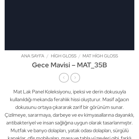
ANA SAYFA
/
HIGH GLOSS
/
MAT HIGH GLOSS
Gece Mavisi – MAT_35B
Mat Lak Panel Koleksiyonu, ipeksi ve derin dokusuyla
kullanıldığı mekanda ferahlık hissi oluşturur. Masif ağacın
dokusunu ortaya çıkararak zarif bir görünüm sunar.
Çizilmeye, sararmaya, darbeye ve ev kimyasallarına dayanıklı,
antibakteriyel ve insan sağlığına uygun olarak tasarlanmıştır.
Mutfak ve banyo dolapları, yatak odası dolapları, sürgülü
kapaklar, ofis mobilyaları, masa ve tabla yüzeyleri gibi farklı