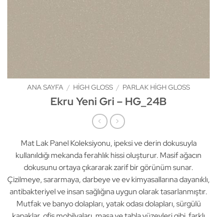
ANA SAYFA
/
HIGH GLOSS
/
PARLAK HIGH GLOSS
Ekru Yeni Gri – HG_24B
Mat Lak Panel Koleksiyonu, ipeksi ve derin dokusuyla
kullanıldığı mekanda ferahlık hissi oluşturur. Masif ağacın
dokusunu ortaya çıkararak zarif bir görünüm sunar.
Çizilmeye, sararmaya, darbeye ve ev kimyasallarına dayanıklı,
antibakteriyel ve insan sağlığına uygun olarak tasarlanmıştır.
Mutfak ve banyo dolapları, yatak odası dolapları, sürgülü
kapaklar, ofis mobilyaları, masa ve tabla yüzeyleri gibi farklı