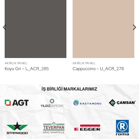
AKRILIK PANEL
AKRILIK PANEL
Koyu Gri – L_ACR_285
Cappuccino – U_ACR_278